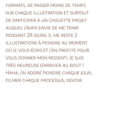
formats, de passer moins de temps 
sur chaque illustration et surtout 
de participer à un chouette projet 
auquel j’avais envie de me tenir 
pendant 28 jours. Il me reste 2 
illustrations à peindre au moment 
où je vous écris et j’en profite pour 
vous donner mon ressenti. Je suis 
très heureuse d’arriver au bout ! 
Haha, j’ai adoré peindre chaque jour, 
filmer chaque processus, devoir 
trouver des idées sur la base de 
mots imposés et sortir un peu de ma 
zone de confort en peignant de 
nouvelles choses.
Mais, ça reste un rythme de création 
très soutenu et j’ai hâte de pouvoir 
peindre plus grand. Je jubile à l’idée 
de reprendre une feuille A4 et de 