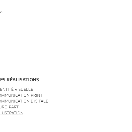
ns
es réalisations
dentité visuelle
ommunication print
ommunication digitale
aire-part
llustration