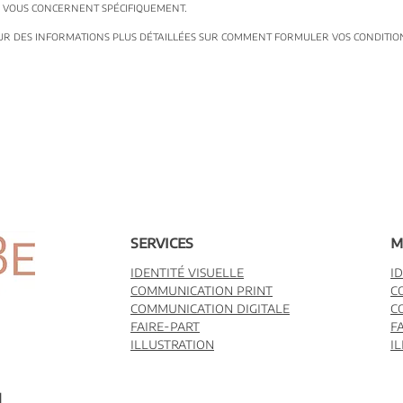
i vous concernent spécifiquement.
r des informations plus détaillées sur comment formuler vos conditio
services
m
identité visuelle
i
communication print
c
communication digitale
c
faire-part
f
illustration
i
M