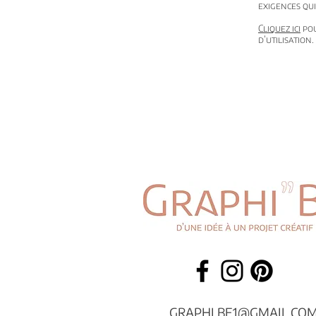
exigences qu
Cliquez ici
pou
d’utilisation.
GRAPHI.BE1@GMAIL.CO