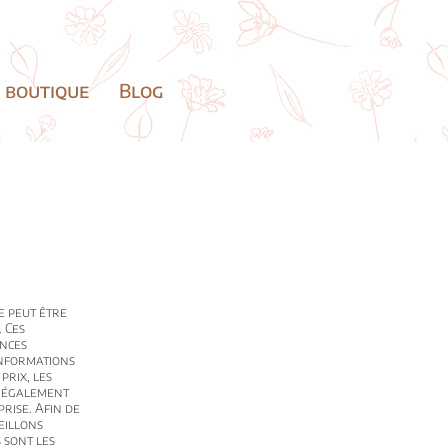
 boutique
Blog
e peut être
. Ces
ences
informations
prix, les
nt également
rise. Afin de
eillons
 sont les