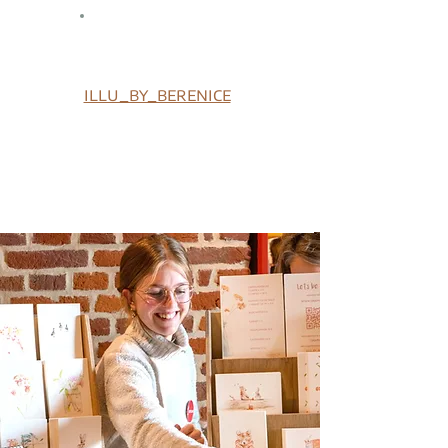
découvrir
illu_by_berenice