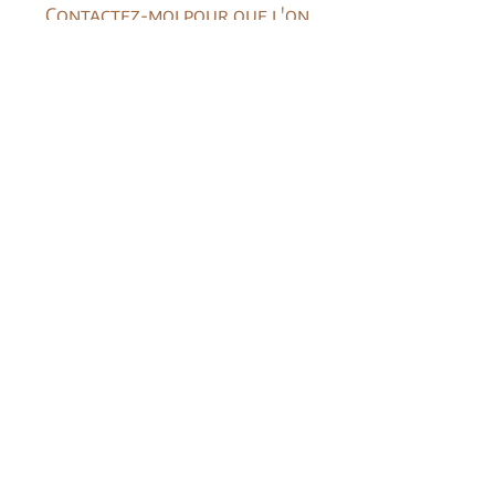
Contactez-moi pour que l'on
discute de votre projet et
n'hésitez pas à faire un tour sur
ma boutique d'illustrations.
en savoir plus
GRAPHI.BE1@GMAIL.COM
+32/479.18.65.33
services